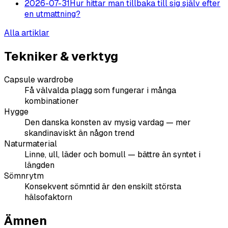
2026-07-31
Hur hittar man tillbaka till sig själv efter
en utmattning?
Alla artiklar
Tekniker & verktyg
Capsule wardrobe
Få välvalda plagg som fungerar i många
kombinationer
Hygge
Den danska konsten av mysig vardag — mer
skandinaviskt än någon trend
Naturmaterial
Linne, ull, läder och bomull — bättre än syntet i
längden
Sömnrytm
Konsekvent sömntid är den enskilt största
hälsofaktorn
Ämnen