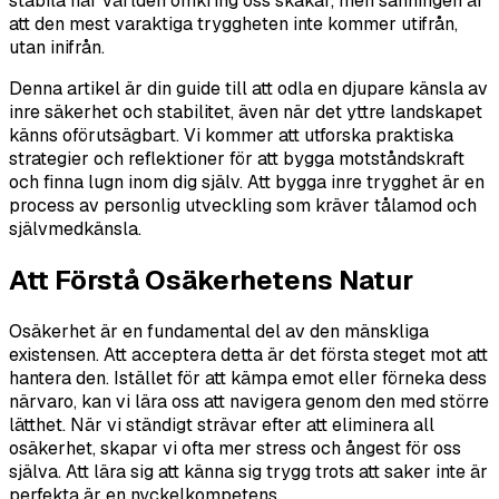
stabila när världen omkring oss skakar, men sanningen är
att den mest varaktiga tryggheten inte kommer utifrån,
utan inifrån.
Denna artikel är din guide till att odla en djupare känsla av
inre säkerhet och stabilitet, även när det yttre landskapet
känns oförutsägbart. Vi kommer att utforska praktiska
strategier och reflektioner för att bygga motståndskraft
och finna lugn inom dig själv. Att bygga inre trygghet är en
process av personlig utveckling som kräver tålamod och
självmedkänsla.
Att Förstå Osäkerhetens Natur
Osäkerhet är en fundamental del av den mänskliga
existensen. Att acceptera detta är det första steget mot att
hantera den. Istället för att kämpa emot eller förneka dess
närvaro, kan vi lära oss att navigera genom den med större
lätthet. När vi ständigt strävar efter att eliminera all
osäkerhet, skapar vi ofta mer stress och ångest för oss
själva. Att lära sig att känna sig trygg trots att saker inte är
perfekta är en nyckelkompetens.