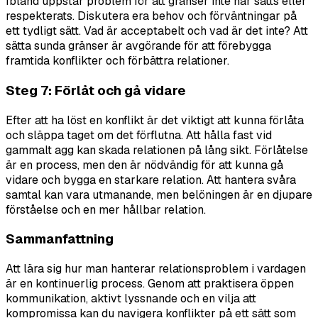
Ibland uppstår problem för att gränser inte har satts eller
respekterats. Diskutera era behov och förväntningar på
ett tydligt sätt. Vad är acceptabelt och vad är det inte? Att
sätta sunda gränser är avgörande för att förebygga
framtida konflikter och förbättra relationer.
Steg 7: Förlåt och gå vidare
Efter att ha löst en konflikt är det viktigt att kunna förlåta
och släppa taget om det förflutna. Att hålla fast vid
gammalt agg kan skada relationen på lång sikt. Förlåtelse
är en process, men den är nödvändig för att kunna gå
vidare och bygga en starkare relation. Att hantera svåra
samtal kan vara utmanande, men belöningen är en djupare
förståelse och en mer hållbar relation.
Sammanfattning
Att lära sig hur man hanterar relationsproblem i vardagen
är en kontinuerlig process. Genom att praktisera öppen
kommunikation, aktivt lyssnande och en vilja att
kompromissa kan du navigera konflikter på ett sätt som